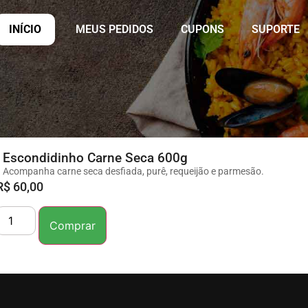
INÍCIO
MEUS PEDIDOS
CUPONS
SUPORTE
Escondidinho Carne Seca 600g
Acompanha carne seca desfiada, purê, requeijão e parmesão.
R$
60,00
Comprar