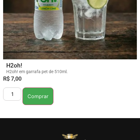
H2oh!
H2oh! em garrafa pet de 510ml.
R$
7,00
Comprar